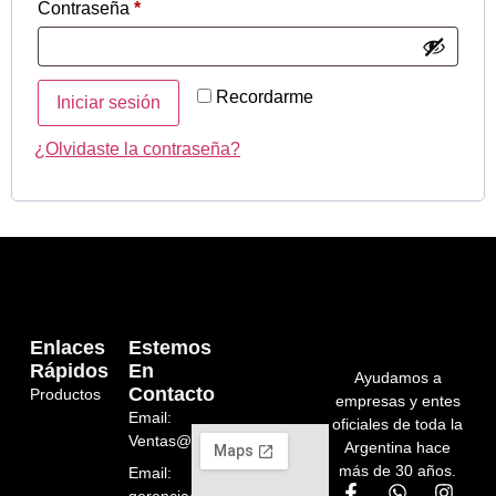
Contraseña
*
Recordarme
Iniciar sesión
¿Olvidaste la contraseña?
Enlaces
Estemos
Rápidos
En
Ayudamos a
Contacto
Productos
empresas y entes
Email:
oficiales de toda la
Ventas@orelion.com.ar
Argentina hace
más de 30 años.
Email:
gerencia@orelion.com.ar