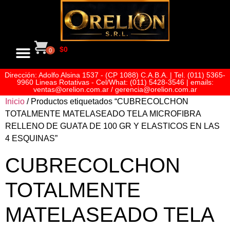
$
0
0
Dirección: Adolfo Alsina 1537 - (CP 1088) C.A.B.A. | Tel. (011) 5365-
Sobre Nosotros
9960 Lineas Rotativas - Cel/What: (011) 5428-3546 | emails:
ventas@orelion.com.ar / gerencia@orelion.com.ar
Inicio
/ Productos etiquetados “CUBRECOLCHON
TOTALMENTE MATELASEADO TELA MICROFIBRA
RELLENO DE GUATA DE 100 GR Y ELASTICOS EN LAS
4 ESQUINAS”
CUBRECOLCHON
TOTALMENTE
MATELASEADO TELA