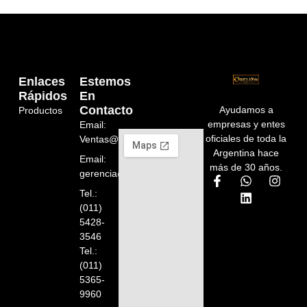
Enlaces
Estemos
Rápidos
En
Contacto
Ayudamos a
Productos
empresas y entes
Email:
oficiales de toda la
Ventas@orelion.com.ar
Argentina hace
Email:
más de 30 años.
gerencia@orelion.com.ar
Tel.:
(011)
5428-
3546
Tel.:
(011)
5365-
9960