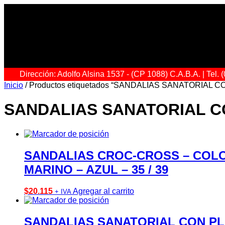
Dirección: Adolfo Alsina 1537 - (CP 1088) C.A.B.A. | Tel
Inicio
/ Productos etiquetados “SANDALIAS SANATORIAL
SANDALIAS SANATORIAL 
SANDALIAS CROC-CROSS – COLOR
MARINO – AZUL – 35 / 39
$
20.115
Agregar al carrito
+ IVA
SANDALIAS SANATORIAL CON PLA