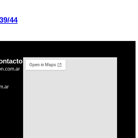
9/44
ontacto
on.com.ar
m.ar