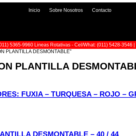
Inicio
Sobre Nosotros
Contacto
. (011) 5365-9960 Lineas Rotativas - Cel/What: (011) 5428-3546 
 CON PLANTILLA DESMONTABLE”
CON PLANTILLA DESMONTAB
ES: FUXIA – TURQUESA – ROJO – G
NTILLA DESMONTABLE – 40 / 44