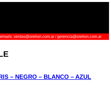
| emails: ventas@orelion.com.ar / gerencia@orelion.com.ar
LE
RIS – NEGRO – BLANCO – AZUL