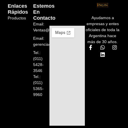
Enlaces
Estemos
Rápidos
En
Contacto
Ayudamos a
Productos
empresas y entes
Email:
oficiales de toda la
Ventas@orelion.com.ar
Argentina hace
Email:
más de 30 años.
gerencia@orelion.com.ar
Tel.:
(011)
5428-
3546
Tel.:
(011)
5365-
9960