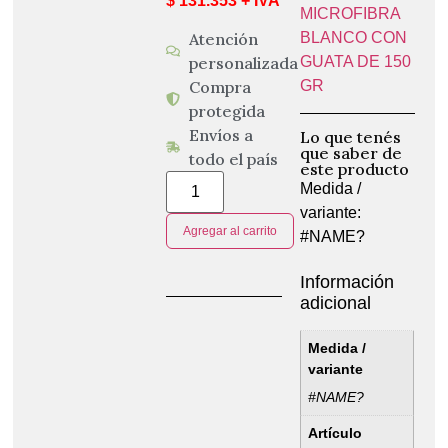
$ 131.353 + IVA
MICROFIBRA
Atención
BLANCO CON
personalizada
GUATA DE 150
Compra
GR
protegida
Envíos a
Lo que tenés
que saber de
todo el país
este producto
Medida /
variante:
Agregar al carrito
#NAME?
Información
adicional
Medida /
variante
#NAME?
Artículo