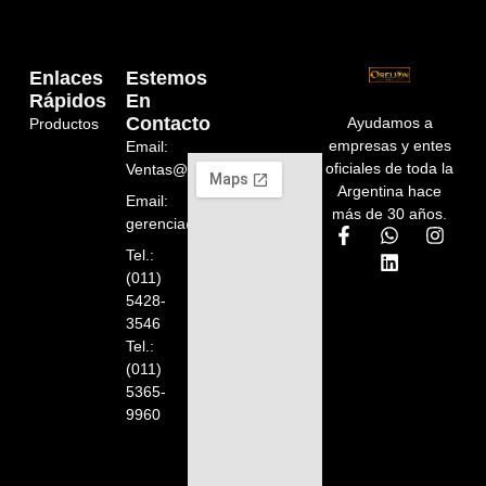
Enlaces
Estemos
Rápidos
En
Contacto
Ayudamos a
Productos
empresas y entes
Email:
oficiales de toda la
Ventas@orelion.com.ar
Argentina hace
Email:
más de 30 años.
gerencia@orelion.com.ar
Tel.:
(011)
5428-
3546
Tel.:
(011)
5365-
9960