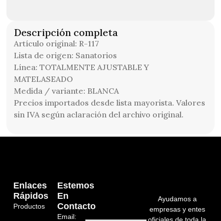
Descripción completa
Artículo original: R-117
Lista de origen: Sanatorios
Línea: TOTALMENTE AJUSTABLE Y
MATELASEADO
Medida / variante: BLANCA
Precios importados desde lista mayorista. Valores
sin IVA según aclaración del archivo original.
Enlaces
Estemos
Rápidos
En
Ayudamos a
Contacto
Productos
empresas y entes
Email:
oficiales de toda la