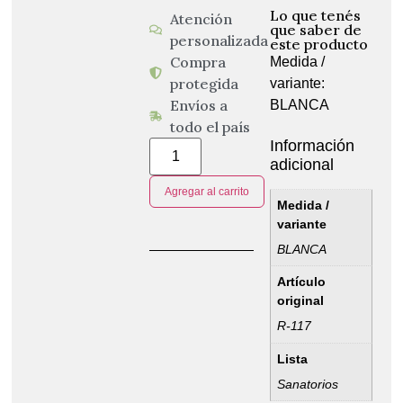
Lo que tenés
Atención
que saber de
personalizada
este producto
Compra
Medida /
protegida
variante:
Envíos a
BLANCA
todo el país
Información
adicional
Agregar al carrito
Medida /
variante
BLANCA
Artículo
original
R-117
Lista
Sanatorios