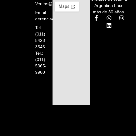
Ventas@orelion.com.ar
Argentina hace
más de 30 años.
Email:
gerencia@orelion.com.ar
Tel.:
(011)
5428-
3546
Tel.:
(011)
5365-
9960