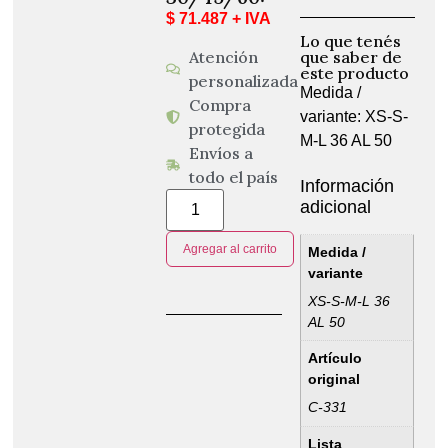
$ 71.487 + IVA
Lo que tenés
Atención
que saber de
este producto
personalizada
Medida /
Compra
variante: XS-S-
protegida
M-L 36 AL 50
Envíos a
todo el país
Información
adicional
Agregar al carrito
Medida /
variante
XS-S-M-L 36
AL 50
Artículo
original
C-331
Lista