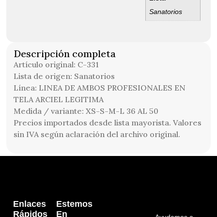
Sanatorios
Descripción completa
Artículo original: C-331
Lista de origen: Sanatorios
Línea: LINEA DE AMBOS PROFESIONALES EN
TELA ARCIEL LEGITIMA
Medida / variante: XS-S-M-L 36 AL 50
Precios importados desde lista mayorista. Valores
sin IVA según aclaración del archivo original.
Enlaces
Estemos
Rápidos
En