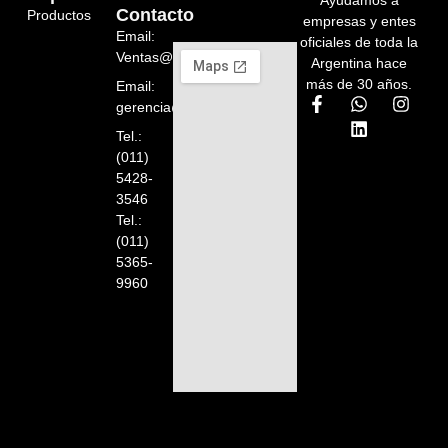
Ayudamos a
Contacto
Productos
empresas y entes
Email:
oficiales de toda la
Ventas@orelion.com.ar
Argentina hace
más de 30 años.
Email:
gerencia@orelion.com.ar
Tel.:
(011)
5428-
3546
Tel.:
(011)
5365-
9960