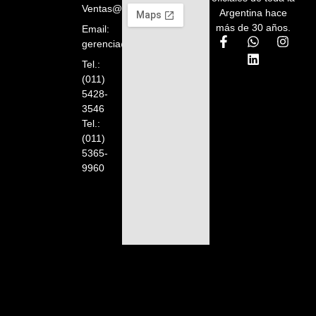
Ventas@orelion.com.ar
Argentina hace
más de 30 años.
Email:
gerencia@orelion.com.ar
Tel.:
(011)
5428-
3546
Tel.:
(011)
5365-
9960