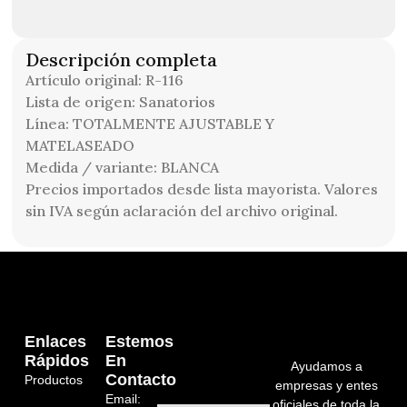
Descripción completa
Artículo original: R-116
Lista de origen: Sanatorios
Línea: TOTALMENTE AJUSTABLE Y
MATELASEADO
Medida / variante: BLANCA
Precios importados desde lista mayorista. Valores
sin IVA según aclaración del archivo original.
Enlaces
Estemos
Rápidos
En
Ayudamos a
Contacto
Productos
empresas y entes
Email:
oficiales de toda la