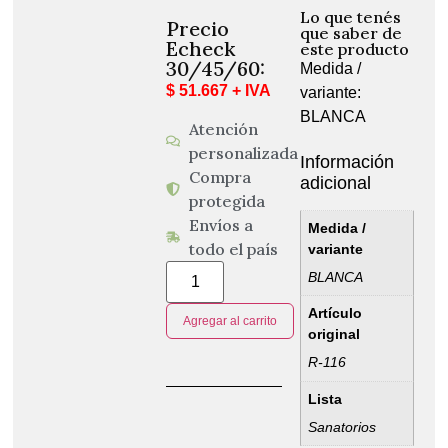
Lo que tenés
Precio
que saber de
Echeck
este producto
30/45/60:
Medida /
$ 51.667 + IVA
variante:
BLANCA
Atención
personalizada
Información
Compra
adicional
protegida
Envíos a
Medida /
todo el país
variante
BLANCA
Artículo
Agregar al carrito
original
R-116
Lista
Sanatorios