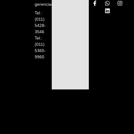
gerencia@orelion.com.ar
Tel.:
(011)
5428-
3546
Tel.:
(011)
5365-
9960