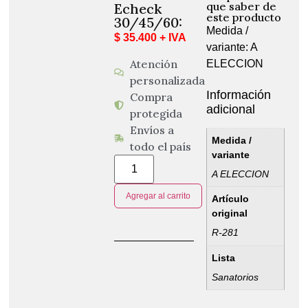
que saber de
Echeck
este producto
30/45/60:
Medida /
$ 35.400 + IVA
variante: A
Atención
ELECCION
personalizada
Información
Compra
adicional
protegida
Envíos a
Medida /
todo el país
variante
A ELECCION
Agregar al carrito
Artículo
original
R-281
Lista
Sanatorios