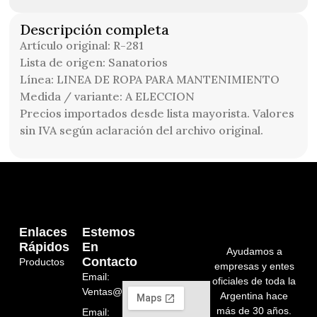
Descripción completa
Artículo original: R-281
Lista de origen: Sanatorios
Línea: LINEA DE ROPA PARA MANTENIMIENTO
Medida / variante: A ELECCION
Precios importados desde lista mayorista. Valores
sin IVA según aclaración del archivo original.
Enlaces
Estemos
Rápidos
En
Ayudamos a
Contacto
Productos
empresas y entes
Email:
oficiales de toda la
Ventas@orelion.com.ar
Argentina hace
más de 30 años.
Email: