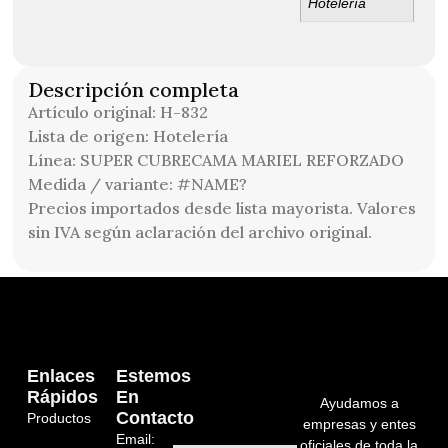
Hotelería
Descripción completa
Artículo original: H-832
Lista de origen: Hotelería
Línea: SUPER CUBRECAMA MARIEL REFORZADO
Medida / variante: #NAME?
Precios importados desde lista mayorista. Valores
sin IVA según aclaración del archivo original.
Enlaces
Estemos
Rápidos
En
Ayudamos a
Contacto
Productos
empresas y entes
Email:
oficiales de toda la