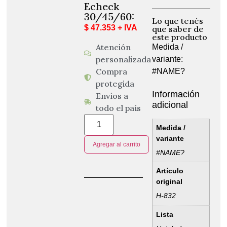
Echeck
30/45/60:
Lo que tenés
$ 47.353 + IVA
que saber de
este producto
Atención
Medida /
personalizada
variante:
Compra
#NAME?
protegida
Información
Envíos a
adicional
todo el país
Medida /
variante
Agregar al carrito
#NAME?
Artículo
original
H-832
Lista