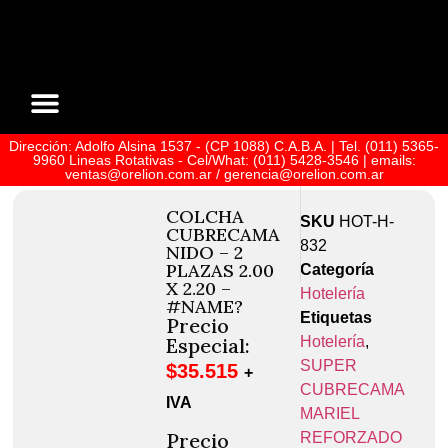
Dirección: Adolfo Alsina 1537 - (CP 1088) C.A.B.A. | Tel. (011) 5365-
Sobre Nosotros
9960 Lineas Rotativas - Cel/What: (011) 5428-3546 | emails:
ventas@orelion.com.ar / gerencia@orelion.com.ar
COLCHA
SKU
HOT-H-
CUBRECAMA
832
NIDO – 2
PLAZAS 2.00
Categoría
X 2.20 –
Hotelería
#NAME?
Etiquetas
Precio
Hotelería
,
Especial:
SUPER
$
35.515
+
CUBRECAMA
IVA
MARIEL
Precio
REFORZADO