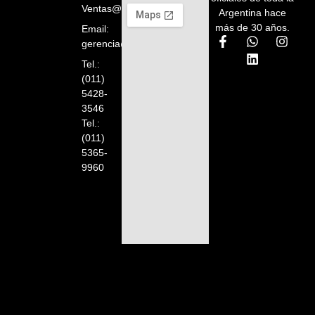
Ventas@orelion.com.ar
Argentina hace
más de 30 años.
Email:
gerencia@orelion.com.ar
Tel.:
(011)
5428-
3546
Tel.:
(011)
5365-
9960