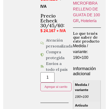
MICROFIBRA
IVA
RELLENO DE
Precio
GUATA DE 100
Echeck
GR
,
Hotelería
30/45/60:
$ 24.167 + IVA
Lo que tenés
que saber de
Atención
este producto
personalizada
Medida /
Compra
variante:
protegida
190×100
Envíos a
Información
todo el país
adicional
Medida /
Agregar al carrito
variante
190×100
Artículo