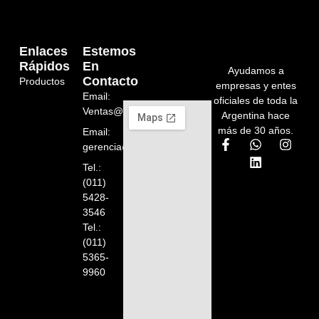
Enlaces
Estemos
Rápidos
En
Ayudamos a
Contacto
Productos
empresas y entes
Email:
oficiales de toda la
Ventas@orelion.com.ar
Argentina hace
más de 30 años.
Email:
gerencia@orelion.com.ar
Tel.:
(011)
5428-
3546
Tel.:
(011)
5365-
9960