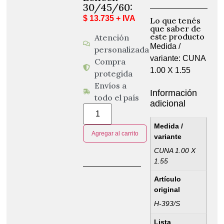
30/45/60:
$ 13.735 + IVA
Lo que tenés
que saber de
este producto
Atención
Medida /
personalizada
variante: CUNA
Compra
1.00 X 1.55
protegida
Envíos a
Información
todo el país
adicional
Medida /
Agregar al carrito
variante
CUNA 1.00 X
1.55
Artículo
original
H-393/S
Lista