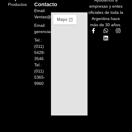
Ayudamos a
Contacto
Productos
empresas y entes
Email:
oficiales de toda la
Ventas@orelion.com.ar
Argentina hace
más de 30 años.
Email:
gerencia@orelion.com.ar
Tel.:
(011)
5428-
3546
Tel.:
(011)
5365-
9960