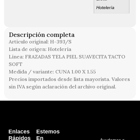
Hotelería
Descripción completa
Artículo original: H-393/S
Lista de origen: Hotelería
Línea: FRAZADAS TELA PIEL SUAVECITA TACTO
SOFT
Medida / variante: CUNA 1.00 X 1.55
Precios importados desde lista mayorista. Valores
sin IVA según aclaración del archivo original.
Enlaces
Estemos
Rápidos
En