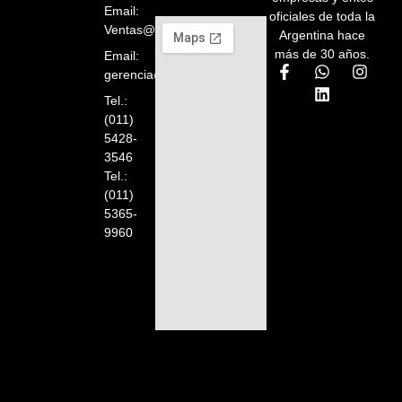
Email:
oficiales de toda la
Ventas@orelion.com.ar
Argentina hace
más de 30 años.
Email:
gerencia@orelion.com.ar
Tel.:
(011)
5428-
3546
Tel.:
(011)
5365-
9960