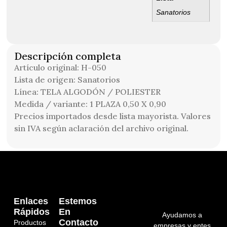
Sanatorios
Descripción completa
Artículo original: H-050
Lista de origen: Sanatorios
Línea: TELA ALGODÓN / POLIESTER
Medida / variante: 1 PLAZA 0,50 X 0,90
Precios importados desde lista mayorista. Valores
sin IVA según aclaración del archivo original.
Enlaces
Estemos
Rápidos
En
Ayudamos a
Contacto
Productos
empresas y entes