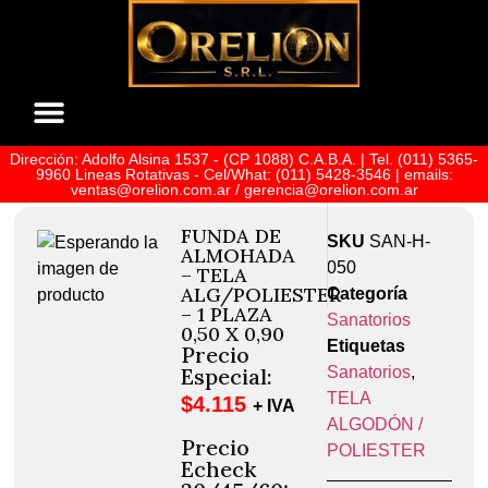
Dirección: Adolfo Alsina 1537 - (CP 1088) C.A.B.A. | Tel. (011) 5365-
Sobre Nosotros
9960 Lineas Rotativas - Cel/What: (011) 5428-3546 | emails:
ventas@orelion.com.ar / gerencia@orelion.com.ar
FUNDA DE
SKU
SAN-H-
ALMOHADA
050
– TELA
ALG/POLIESTER
Categoría
– 1 PLAZA
Sanatorios
0,50 X 0,90
Etiquetas
Precio
Sanatorios
,
Especial:
TELA
$
4.115
+ IVA
ALGODÓN /
Precio
POLIESTER
Echeck