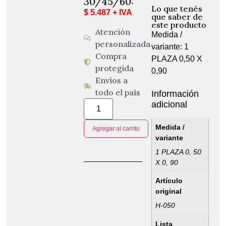
30/45/60:
Lo que tenés
$ 5.487 + IVA
que saber de
este producto
Atención
Medida /
personalizada
variante: 1
Compra
PLAZA 0,50 X
protegida
0,90
Envíos a
todo el país
Información
adicional
Medida /
Agregar al carrito
variante
1 PLAZA 0, 50
X 0, 90
Artículo
original
H-050
Lista