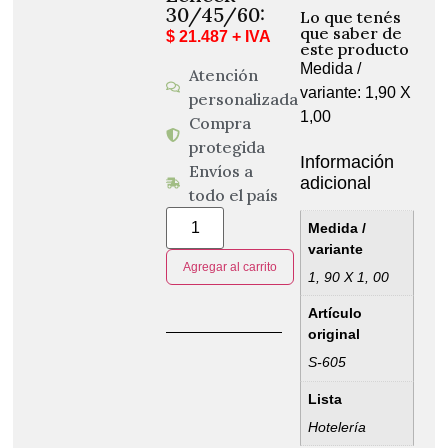
30/45/60:
Lo que tenés
que saber de
$ 21.487 + IVA
este producto
Medida /
Atención
variante: 1,90 X
personalizada
1,00
Compra
protegida
Información
Envíos a
adicional
todo el país
Medida /
variante
Agregar al carrito
1, 90 X 1, 00
Artículo
original
S-605
Lista
Hotelería