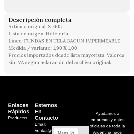
Descripción completa
Artículo original: S-605
Lista de origen: Hotelería
Línea: FUNDAS EN TELA BAGUN IMPERMEABLE
Medida / variante: 1,90 X 1,00
Precios importados desde lista mayorista. Valores
sin IVA según aclaración del archivo original.
Enlaces
Estemos
Rápidos
En
Ayudamos a
Contacto
Productos
empresas y entes
Email:
oficiales de toda la
Ventas@orelion.com.ar
Argentina hace