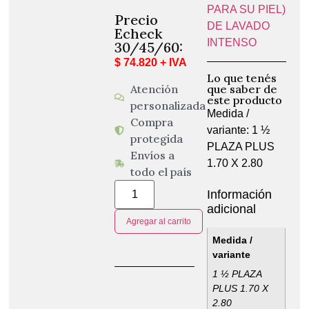
PARA SU PIEL)
Precio
DE LAVADO
Echeck
INTENSO
30/45/60:
$ 74.820 + IVA
Lo que tenés
Atención
que saber de
este producto
personalizada
Medida /
Compra
variante: 1 ½
protegida
PLAZA PLUS
Envíos a
1.70 X 2.80
todo el país
Información
adicional
Agregar al carrito
Medida /
variante
1 ½ PLAZA
PLUS 1.70 X
2.80