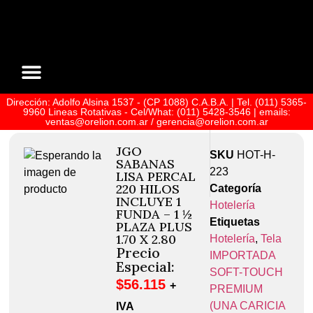
Dirección: Adolfo Alsina 1537 - (CP 1088) C.A.B.A. | Tel. (011) 5365-
Sobre Nosotros
9960 Lineas Rotativas - Cel/What: (011) 5428-3546 | emails:
ventas@orelion.com.ar / gerencia@orelion.com.ar
JGO
SKU
HOT-H-
SABANAS
223
LISA PERCAL
220 HILOS
Categoría
INCLUYE 1
Hotelería
FUNDA – 1 ½
Etiquetas
PLAZA PLUS
1.70 X 2.80
Hotelería
,
Tela
Precio
IMPORTADA
Especial:
SOFT-TOUCH
$
56.115
+
PREMIUM
(UNA CARICIA
IVA