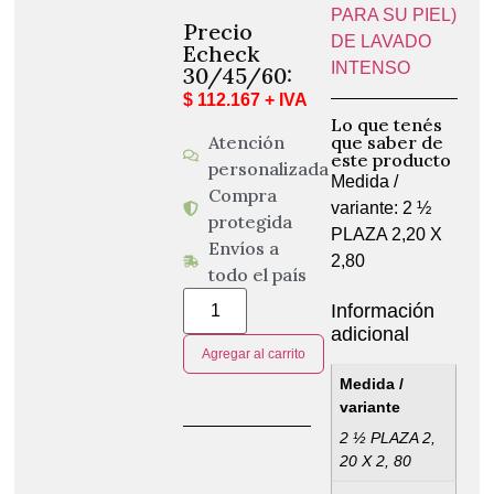
PARA SU PIEL)
Precio
DE LAVADO
Echeck
INTENSO
30/45/60:
$ 112.167 + IVA
Lo que tenés
Atención
que saber de
este producto
personalizada
Medida /
Compra
variante: 2 ½
protegida
PLAZA 2,20 X
Envíos a
2,80
todo el país
Información
adicional
Agregar al carrito
Medida /
variante
2 ½ PLAZA 2,
20 X 2, 80