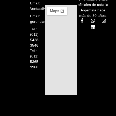
Email:
oficiales de toda la
Ventas@orelion.com.ar
Argentina hace
más de 30 años.
Email:
gerencia@orelion.com.ar
Tel.:
(011)
5428-
3546
Tel.:
(011)
5365-
9960