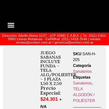
Dirección: Adolfo Alsina 1537 - (CP 1088) C.A.B.A. | Tel. (011) 5365-
Sobre Nosotros
9960 Lineas Rotativas - Cel/What: (011) 5428-3546 | emails:
ventas@orelion.com.ar / gerencia@orelion.com.ar
JUEGO
SKU
SAN-H-
SABANAS
205
INCLUYE
FUNDA –
Categoría
TELA
Sanatorios
ALG/POLIESTER
Etiquetas
– 1 PLAZA
1,50 X 2,50
Sanatorios
,
Precio
TELA
Especial:
ALGODÓN /
$
24.301
+
POLIESTER
IVA