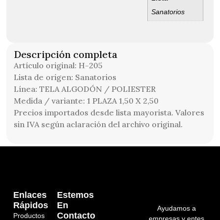
Sanatorios
Descripción completa
Artículo original: H-205
Lista de origen: Sanatorios
Línea: TELA ALGODÓN / POLIESTER
Medida / variante: 1 PLAZA 1,50 X 2,50
Precios importados desde lista mayorista. Valores
sin IVA según aclaración del archivo original.
Enlaces
Estemos
Rápidos
En
Ayudamos a
Contacto
Productos
empresas y entes