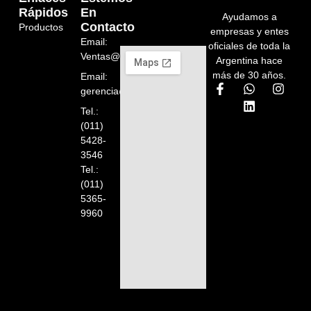
Rápidos
En
Ayudamos a
Contacto
Productos
empresas y entes
Email:
oficiales de toda la
Ventas@orelion.com.ar
Argentina hace
más de 30 años.
Email:
gerencia@orelion.com.ar
Tel.:
(011)
5428-
3546
Tel.:
(011)
5365-
9960