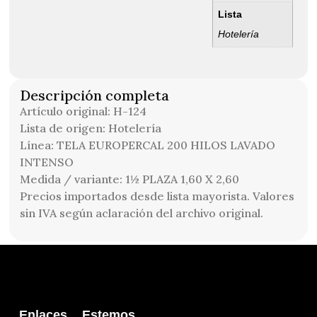
Lista
Hotelería
Descripción completa
Artículo original: H-124
Lista de origen: Hotelería
Línea: TELA EUROPERCAL 200 HILOS LAVADO
INTENSO
Medida / variante: 1½ PLAZA 1,60 X 2,60
Precios importados desde lista mayorista. Valores
sin IVA según aclaración del archivo original.
Enlaces
Estemos