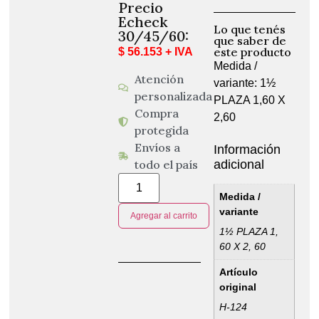
Precio
Echeck
Lo que tenés
30/45/60:
que saber de
este producto
$ 56.153 + IVA
Medida /
Atención
variante: 1½
personalizada
PLAZA 1,60 X
Compra
2,60
protegida
Envíos a
Información
adicional
todo el país
Medida /
variante
Agregar al carrito
1½ PLAZA 1,
60 X 2, 60
Artículo
original
H-124