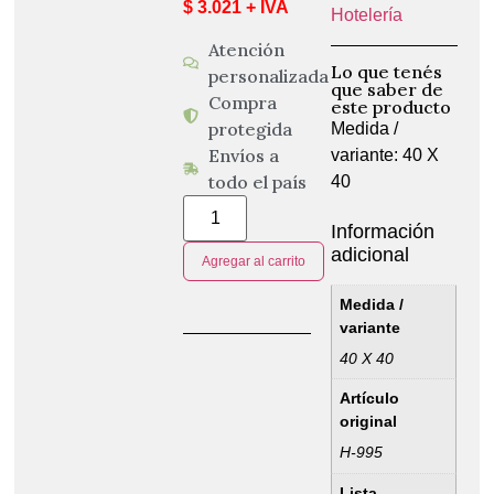
$ 3.021 + IVA
Hotelería
Atención
Lo que tenés
personalizada
que saber de
Compra
este producto
protegida
Medida /
Envíos a
variante: 40 X
todo el país
40
Información
adicional
Agregar al carrito
Medida /
variante
40 X 40
Artículo
original
H-995
Lista