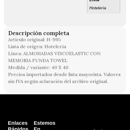
Hotelería
Descripción completa
Artículo original: H-995
Lista de origen: Hotelería
Línea: ALMOHADAS VISCOELASTIC CON
MEMORIA FUNDA TOWEL
Medida / variante: 40 X 40
Precios importados desde lista mayorista. Valores
sin IVA según aclaración del archivo original.
Enlaces
Estemos
Rápidos
En