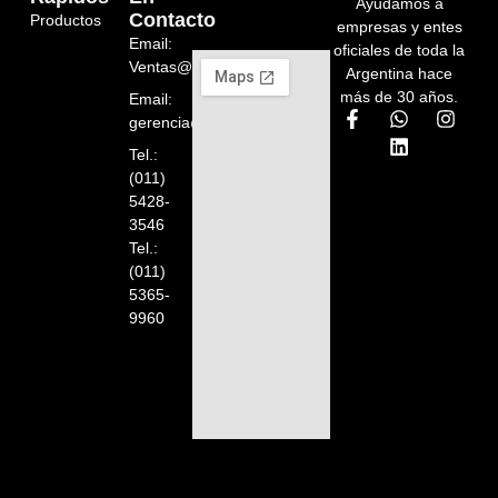
Ayudamos a
Contacto
Productos
empresas y entes
Email:
oficiales de toda la
Ventas@orelion.com.ar
Argentina hace
más de 30 años.
Email:
gerencia@orelion.com.ar
Tel.:
(011)
5428-
3546
Tel.:
(011)
5365-
9960