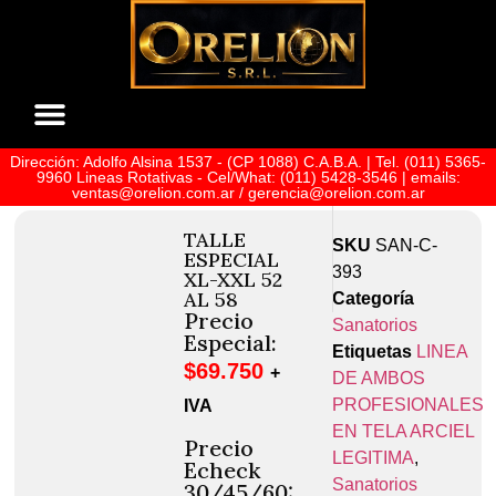
Dirección: Adolfo Alsina 1537 - (CP 1088) C.A.B.A. | Tel. (011) 5365-
Sobre Nosotros
9960 Lineas Rotativas - Cel/What: (011) 5428-3546 | emails:
ventas@orelion.com.ar / gerencia@orelion.com.ar
TALLE
SKU
SAN-C-
ESPECIAL
393
XL-XXL 52
AL 58
Categoría
Precio
Sanatorios
Especial:
Etiquetas
LINEA
$
69.750
+
DE AMBOS
PROFESIONALES
IVA
EN TELA ARCIEL
Precio
LEGITIMA
,
Echeck
Sanatorios
30/45/60: