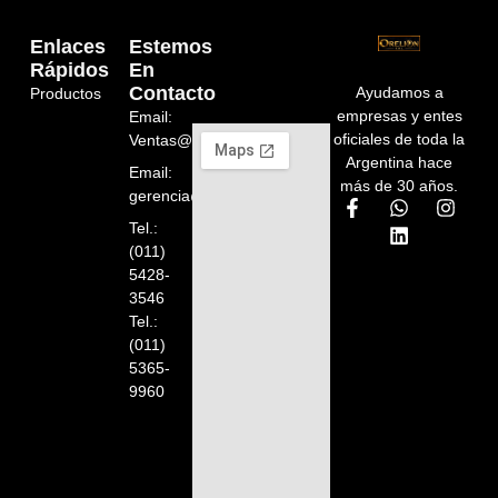
Enlaces
Estemos
Rápidos
En
Contacto
Ayudamos a
Productos
empresas y entes
Email:
oficiales de toda la
Ventas@orelion.com.ar
Argentina hace
Email:
más de 30 años.
gerencia@orelion.com.ar
Tel.:
(011)
5428-
3546
Tel.:
(011)
5365-
9960