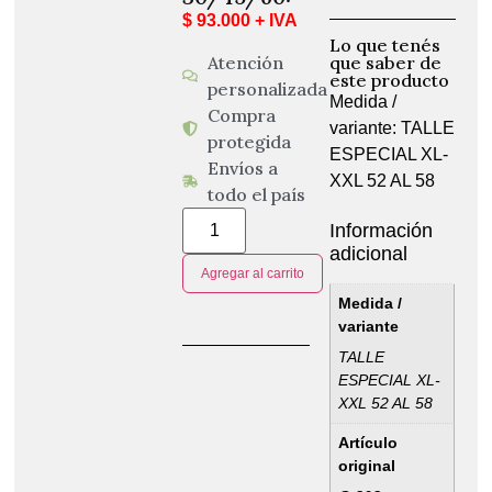
$ 93.000 + IVA
Lo que tenés
Atención
que saber de
este producto
personalizada
Medida /
Compra
variante: TALLE
protegida
ESPECIAL XL-
Envíos a
XXL 52 AL 58
todo el país
Información
adicional
Agregar al carrito
Medida /
variante
TALLE
ESPECIAL XL-
XXL 52 AL 58
Artículo
original