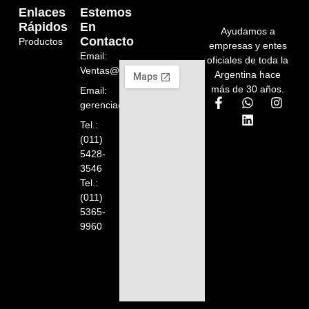
Enlaces
Estemos
Rápidos
En
Ayudamos a
Contacto
Productos
empresas y entes
Email:
oficiales de toda la
Ventas@orelion.com.ar
Argentina hace
más de 30 años.
Email:
gerencia@orelion.com.ar
Tel.:
(011)
5428-
3546
Tel.:
(011)
5365-
9960