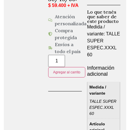
$ 59.400 + IVA
Lo que tenés
Atención
que saber de
este producto
personalizada
Medida /
Compra
variante: TALLE
protegida
SUPER
Envíos a
ESPEC.XXXL
todo el país
60
Información
Agregar al carrito
adicional
Medida /
variante
TALLE SUPER
ESPEC.XXXL
60
Artículo