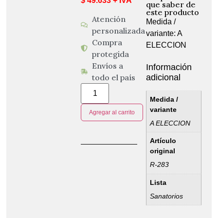
$ 49.633 + IVA
que saber de
este producto
Atención
Medida /
personalizada
variante: A
Compra
ELECCION
protegida
Envíos a
Información
adicional
todo el país
Medida /
variante
Agregar al carrito
A ELECCION
Artículo
original
R-283
Lista
Sanatorios