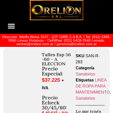
Dirección: Adolfo Alsina 1537 - (CP 1088) C.A.B.A. | Tel. (011) 5365-
Sobre Nosotros
9960 Lineas Rotativas - Cel/What: (011) 5428-3546 | emails:
ventas@orelion.com.ar / gerencia@orelion.com.ar
Talles Esp 56
SKU
SAN-R-
-60 – A
283
ELECCION
Precio
Categoría
Especial:
Sanatorios
$
37.225
Etiquetas
LINEA
+
DE ROPA PARA
IVA
MANTENIMIENTO
,
Precio
Sanatorios
Echeck
30/45/60:
Lo que tenés