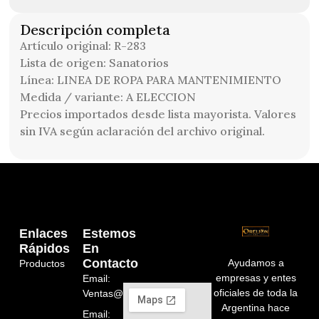
Descripción completa
Artículo original: R-283
Lista de origen: Sanatorios
Línea: LINEA DE ROPA PARA MANTENIMIENTO
Medida / variante: A ELECCION
Precios importados desde lista mayorista. Valores
sin IVA según aclaración del archivo original.
Enlaces
Estemos
Rápidos
En
Contacto
Ayudamos a
Productos
empresas y entes
Email:
oficiales de toda la
Ventas@orelion.com.ar
Argentina hace
Email: