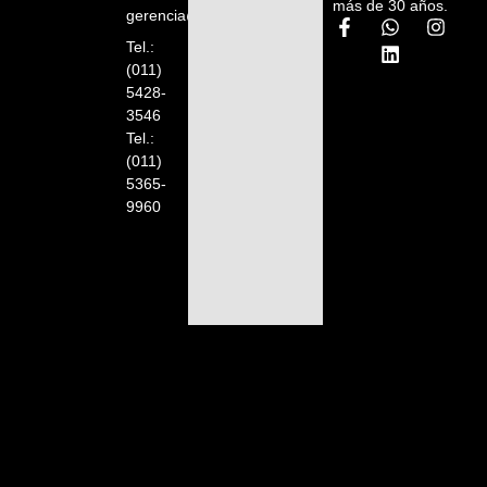
más de 30 años.
gerencia@orelion.com.ar
Tel.:
(011)
5428-
3546
Tel.:
(011)
5365-
9960