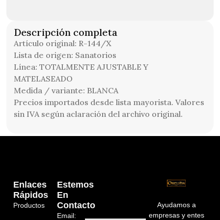
Descripción completa
Artículo original: R-144/X
Lista de origen: Sanatorios
Línea: TOTALMENTE AJUSTABLE Y
MATELASEADO
Medida / variante: BLANCA
Precios importados desde lista mayorista. Valores
sin IVA según aclaración del archivo original.
Enlaces
Estemos
Rápidos
En
Contacto
Ayudamos a
Productos
empresas y entes
Email: