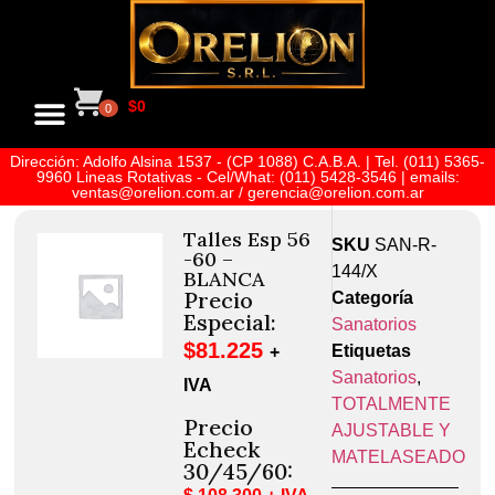
$
0
0
Dirección: Adolfo Alsina 1537 - (CP 1088) C.A.B.A. | Tel. (011) 5365-
9960 Lineas Rotativas - Cel/What: (011) 5428-3546 | emails:
ventas@orelion.com.ar / gerencia@orelion.com.ar
Talles Esp 56
SKU
SAN-R-
-60 –
144/X
BLANCA
Precio
Categoría
Especial:
Sanatorios
$
81.225
Etiquetas
+
Sanatorios
,
IVA
TOTALMENTE
Precio
AJUSTABLE Y
Echeck
MATELASEADO
30/45/60: