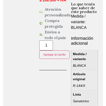
$ 108.300 + IVA
Lo que tenés
que saber de
Atención
este producto
personalizada
Medida /
Compra
variante:
protegida
BLANCA
Envíos a
todo el país
Información
adicional
Medida /
Agregar al carrito
variante
BLANCA
Artículo
original
R-144/X
Lista
Sanatorios