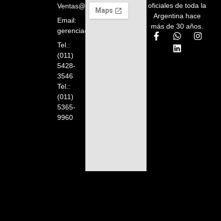
oficiales de toda la
Ventas@orelion.com.ar
Argentina hace
Email:
más de 30 años.
gerencia@orelion.com.ar
Tel.:
(011)
5428-
3546
Tel.:
(011)
5365-
9960