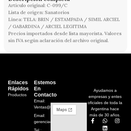
Artículo original: C-099/C
Lista de origen: Sanatorios
Línea: TELA: BRIN / ESTAMPADA / SIMIL ARCIEL
/ GABARDINA / ARCIEL LEGITIMA
Precios importados desde lista mayorista. Valores
sin IVA según aclaración del archivo original.
Enlaces
Estemos
Rápidos
En
Ayudamos a
Contacto
Productos
empresas y entes
Email:
oficiales de toda la
Ventas@orelion.com.ar
Argentina hace
más de 30 años.
Email:
gerencia@orelion.com.ar
Tel.: