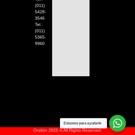
(011)
5428-
3546
Tel.:
(011)
5365-
9960
Estamos para ayudarle
Orelión 2025 © All Rights Reserved.