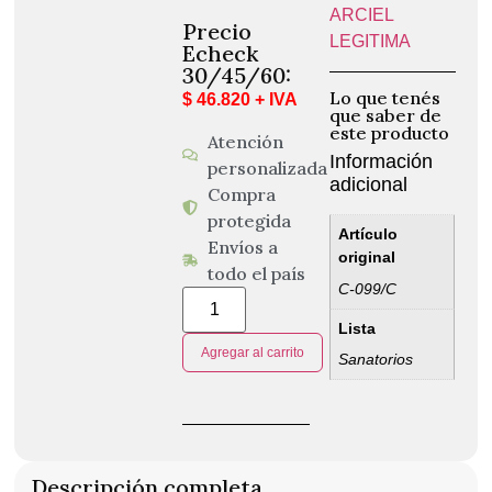
ARCIEL
Precio
LEGITIMA
Echeck
30/45/60:
Lo que tenés
$ 46.820 + IVA
que saber de
este producto
Atención
Información
personalizada
adicional
Compra
protegida
Artículo
Envíos a
original
todo el país
C-099/C
Lista
Agregar al carrito
Sanatorios
Descripción completa