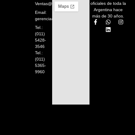
oficiales de toda la
Ventas@orelion.com.ar
Argentina hace
Email:
más de 30 años.
gerencia@orelion.com.ar
Tel.:
(011)
5428-
3546
Tel.:
(011)
5365-
9960