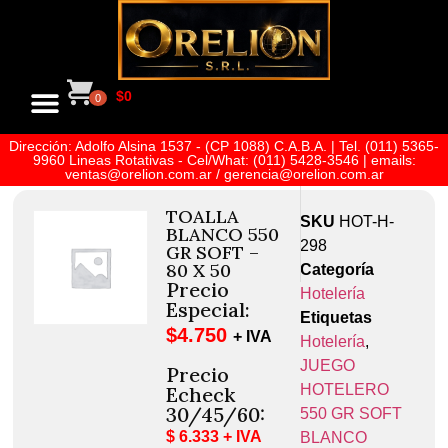
$
0
0
Dirección: Adolfo Alsina 1537 - (CP 1088) C.A.B.A. | Tel. (011) 5365-
9960 Lineas Rotativas - Cel/What: (011) 5428-3546 | emails:
ventas@orelion.com.ar / gerencia@orelion.com.ar
TOALLA
SKU
HOT-H-
BLANCO 550
298
GR SOFT –
80 X 50
Categoría
Precio
Hotelería
Especial:
Etiquetas
$
4.750
+ IVA
Hotelería
,
JUEGO
Precio
HOTELERO
Echeck
30/45/60:
550 GR SOFT
$ 6.333 + IVA
BLANCO