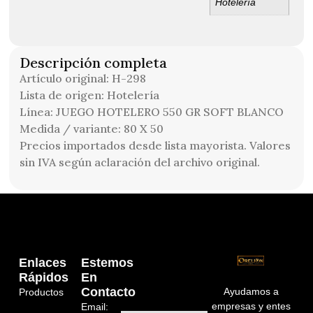
Hotelería
Descripción completa
Artículo original: H-298
Lista de origen: Hotelería
Línea: JUEGO HOTELERO 550 GR SOFT BLANCO
Medida / variante: 80 X 50
Precios importados desde lista mayorista. Valores
sin IVA según aclaración del archivo original.
Enlaces
Estemos
Rápidos
En
Contacto
Ayudamos a
Productos
empresas y entes
Email: