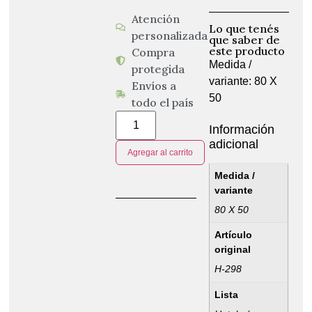
Atención
Lo que tenés
personalizada
que saber de
este producto
Compra
Medida /
protegida
variante: 80 X
Envíos a
50
todo el país
Información
adicional
Agregar al carrito
Medida /
variante
80 X 50
Artículo
original
H-298
Lista