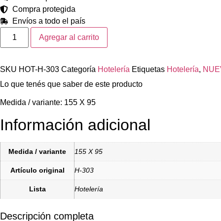
Compra protegida
Envíos a todo el país
TOALLON
Agregar al carrito
BLANCO
580
GR
LISO
SKU
HOT-H-303
Categoría
Hotelería
Etiquetas
Hotelería
,
NUE
SPA
-
Lo que tenés que saber de este producto
155
X
95
Medida / variante: 155 X 95
cantidad
Información adicional
Medida / variante
155 X 95
Artículo original
H-303
Lista
Hotelería
Descripción completa