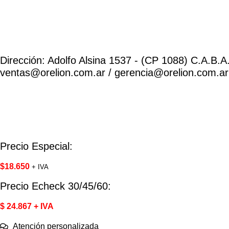
Ir
al
contenido
Dirección: Adolfo Alsina 1537 - (CP 1088) C.A.B.A.
ventas@orelion.com.ar / gerencia@orelion.com.ar
Precio Especial:
$
18.650
+ IVA
Precio Echeck 30/45/60:
$ 24.867 + IVA
Atención personalizada