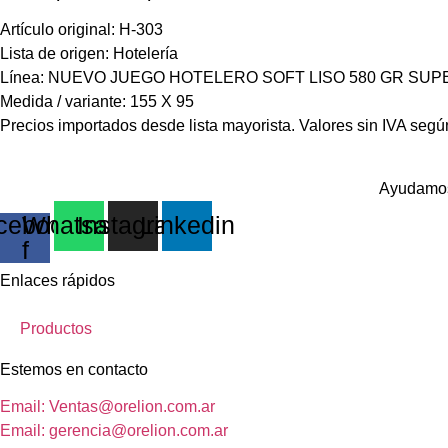
Artículo original: H-303
Lista de origen: Hotelería
Línea: NUEVO JUEGO HOTELERO SOFT LISO 580 GR S
Medida / variante: 155 X 95
Precios importados desde lista mayorista. Valores sin IVA según
Ayudamos 
cebook-
Whatsapp
Instagram
Linkedin
f
Enlaces rápidos
Productos
Estemos en contacto
Email: Ventas@orelion.com.ar
Email: gerencia@orelion.com.ar