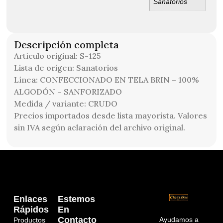
Sanatorios
Descripción completa
Artículo original: S-125
Lista de origen: Sanatorios
Línea: CONFECCIONADO EN TELA BRIN – 100%
ALGODÓN – SANFORIZADO
Medida / variante: CRUDO
Precios importados desde lista mayorista. Valores
sin IVA según aclaración del archivo original.
Enlaces
Estemos
Rápidos
En
Contacto
Ayudamos a
Productos