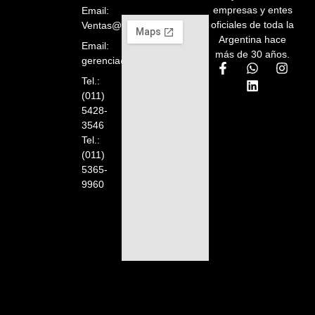
empresas y entes
Email:
oficiales de toda la
Ventas@orelion.com.ar
Argentina hace
Email:
más de 30 años.
gerencia@orelion.com.ar
Tel.:
(011)
5428-
3546
Tel.:
(011)
5365-
9960