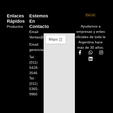
Enlaces
Estemos
Rápidos
En
Contacto
Ayudamos a
Productos
empresas y entes
Email:
oficiales de toda la
Ventas@orelion.com.ar
Argentina hace
Email:
más de 30 años.
gerencia@orelion.com.ar
Tel.:
(011)
5428-
3546
Tel.:
(011)
5365-
9960