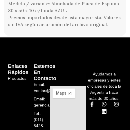
Medida / variante: Almohada de Placa de Espuma
80 x 50 x 10 c/funda AZUL
Precios importados desde lista mayorista. Valores
sin IVA según aclaración del archivo original.
Enlaces
Estemos
Rápidos
En
Ayudamos a
Contacto
Productos
empresas y entes
Email:
oficiales de toda la
Ventas@orelion.com.ar
Argentina hace
más de 30 años.
Email:
gerencia@orelion.com.ar
Tel.:
(011)
5428-