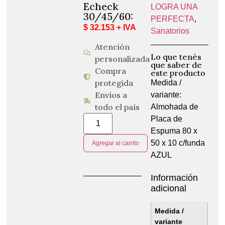
Echeck
LOGRA UNA
30/45/60:
PERFECTA
,
$ 32.153 + IVA
Sanatorios
Atención
Lo que tenés
personalizada
que saber de
Compra
este producto
protegida
Medida /
Envíos a
variante:
todo el país
Almohada de
Placa de
Espuma 80 x
50 x 10 c/funda
Agregar al carrito
AZUL
Información
adicional
Medida /
variante