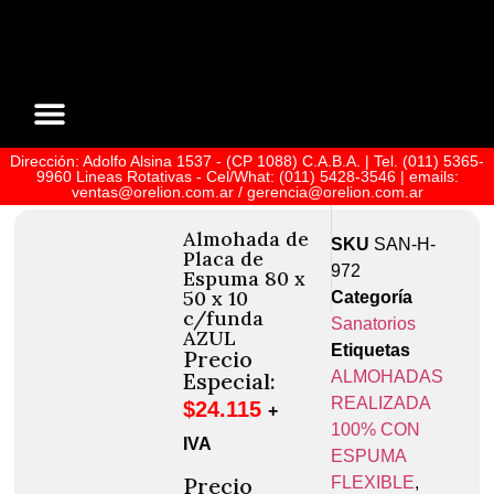
Dirección: Adolfo Alsina 1537 - (CP 1088) C.A.B.A. | Tel. (011) 5365-
Sobre Nosotros
9960 Lineas Rotativas - Cel/What: (011) 5428-3546 | emails:
ventas@orelion.com.ar / gerencia@orelion.com.ar
Almohada de
SKU
SAN-H-
Placa de
972
Espuma 80 x
50 x 10
Categoría
c/funda
Sanatorios
AZUL
Etiquetas
Precio
ALMOHADAS
Especial:
REALIZADA
$
24.115
+
100% CON
IVA
ESPUMA
Precio
FLEXIBLE
,